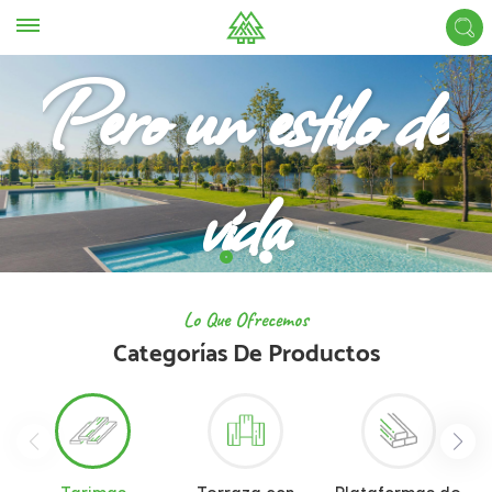
No solo un producto
Pero un estilo de
vida
Lo Que Ofrecemos
Categorías De Productos