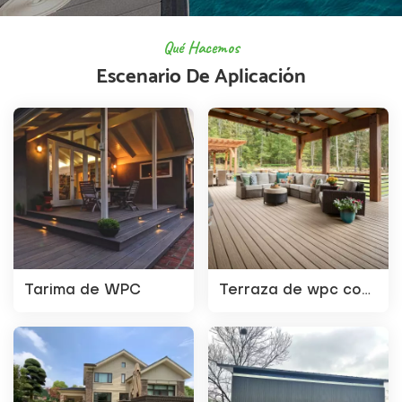
tengan la sensación
textura y el tamaño
cálida y natural de la
de acuerdo con sus
Qué Hacemos
madera y al mismo
necesidades para
Escenario De Aplicación
tiempo muestren la
crear un producto de
exquisita belleza de
madera y plástico
la tecnología
único.
moderna.
Tarima de WPC
Terraza de wpc con relieve profundo 3D