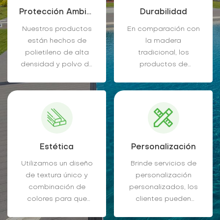
Protección Ambiental
Durabilidad
Nuestros productos
En comparación con
están hechos de
la madera
polietileno de alta
tradicional, los
densidad y polvo de
productos de
fibra de madera
madera y plástico
mediante un proceso
de ForestFide tienen
especial, que no solo
una mayor
reduce la
resistencia al agua, a
dependencia de los
la corrosión y a los
recursos forestales,
insectos, son
Estética
Personalización
sino que también
adecuados para
recicla eficazmente
diversos entornos
Utilizamos un diseño
Brinde servicios de
los residuos
hostiles y tienen una
de textura único y
personalización
plásticos y reduce la
vida útil más larga.
combinación de
personalizados, los
contaminación
colores para que
clientes pueden
ambiental.
nuestros productos
elegir el color, la