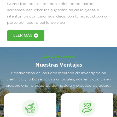
ecológicas y de
Como fabricantes de materiales compuestos,
protección ambiental, y
sabemos escuchar las sugerencias de la gente e
se pueden usar con
intentamos combinar sus ideas con la realidad como
confianza.
parte de nuestro estilo de vida.
LEER MÁS
¿Por Qué Elegirnos?
Nuestras Ventajas
Basándonos en los ricos recursos de investigación
científica y la base industrial locales, nos enfocamos en
proporcionar productos de madera y plástico duraderos
y respetuosos con el medio ambiente a clientes globales.