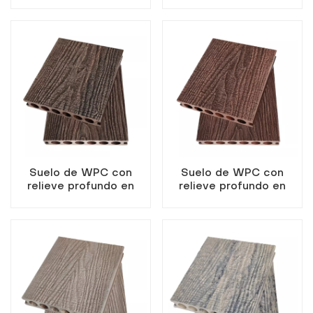
exteriores, color marrón
exteriores, color marrón
claro.
oscuro.
Suelo de WPC con
Suelo de WPC con
relieve profundo en
relieve profundo en
tonos marrón rojizo y
color palo de rosa y
negro.
negro