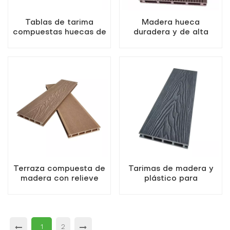
Tablas de tarima
Madera hueca
compuestas huecas de
duradera y de alta
calidad doméstica con
calidad con relieve
efecto veta de madera
profundo 3D.
Terraza compuesta de
Tarimas de madera y
madera con relieve
plástico para
profundo en 3D de
exteriores resistentes a
primera calidad
la intemperie, tablas
huecas
1
2