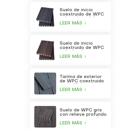
Suelo de inicio
coextruido de WPC
color gris carbón
LEER MÁS
Suelo de inicio
coextruido de WPC
color burdeos
LEER MÁS
Tarima de exterior
de WPC coextruido
con orificios
cuadrados, color gris
LEER MÁS
claro.
Suelo de WPC gris
con relieve profundo
para patio o jardín
LEER MÁS