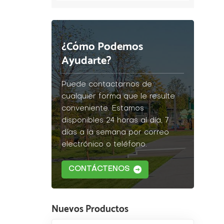
¿Cómo Podemos
Ayudarte?
Puede contactarnos de
cualquier forma que le resulte
conveniente. Estamos
disponibles 24 horas al día, 7
días a la semana por correo
electrónico o teléfono.
CONTÁCTENOS
Nuevos Productos