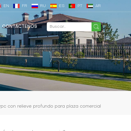
EN
FR
RU
ES
PT
AR
CONTÁCTENOS
pc con relieve profundo para plaza comercial