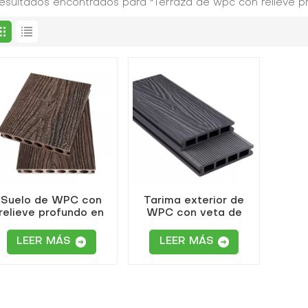
resultados encontrados para "Terraza de wpc con relieve p
Suelo de WPC con
Tarima exterior de
relieve profundo en
WPC con veta de
onos marrón rojizo y
madera en relieve 3D
negro.
compuesta
LEER MÁS
LEER MÁS