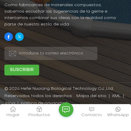
rayones es la principal
humedad, los rayos UV y
Como fabricantes de materiales compuestos,
ventaja de Capped
la abrasión, y son fáciles
sabemos escuchar las sugerencias de la gente e
Decking, y varias
de limpiar y mantener.
intentamos combinar sus ideas con la realidad como
opciones en patrones y
parte de nuestro estilo de vida.
colores son la gran
ventaja de la plataforma.
© 2026 Hefei Nuolang Biological Technology Co.,Ltd..
Reservados todos los derechos .
Mapa del sitio
|
XML
|
blog
|
política de privacidad
Red IPv6 compatible
Hogar
Productos
Contacto
WhatsApp