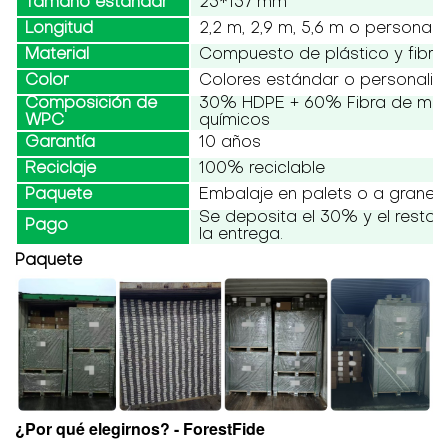
Tamaño estándar
23*137 mm
Longitud
2,2 m, 2,9 m, 5,6 m o personali
Material
Compuesto de plástico y fibr
Color
Colores estándar o personali
Composición de
30% HDPE + 60% Fibra de mad
WPC
químicos
Garantía
10 años
Reciclaje
100% reciclable
Paquete
Embalaje en palets o a granel
Se deposita el 30% y el resto
Pago
la entrega.
Paquete
¿Por qué elegirnos? - ForestFide