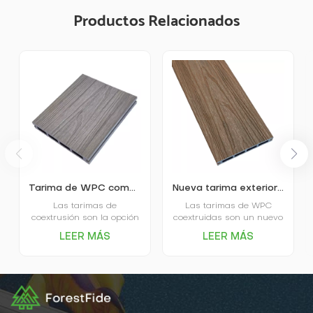
Productos Relacionados
Tarima de WPC compuesta pultruida y coextruida
Nueva tarima exterior compuesta coextruida hueca cuadrada de WPC
Las tarimas de
Las tarimas de WPC
coextrusión son la opción
coextruidas son un nuevo
de gama alta del
material para suelos
LEER MÁS
LEER MÁS
mercado. La tarima
ecológico y duradero que
coextruida está cubierta y
combina la textura natural
protegida por una lámina
de la madera con la
de plástico, de ahí su
resistencia al agua y a la
nombre.El rendimiento
intemperie del plástico.
avanzado en absorción
Ofrecen una excelente
de agua y resistencia a
resistencia al agua, la