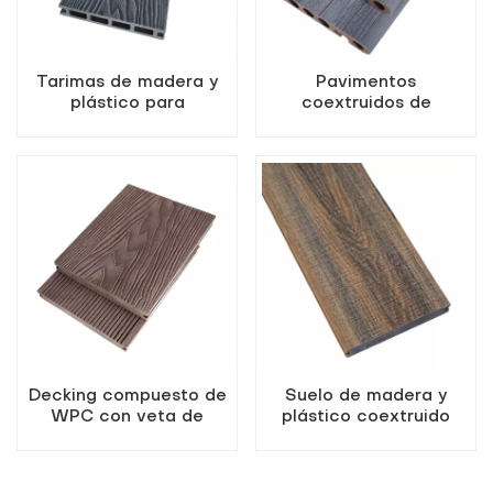
Tarimas de madera y
Pavimentos
plástico para
coextruidos de
exteriores resistentes a
composite de madera y
la intemperie, tablas
plástico
huecas
Decking compuesto de
Suelo de madera y
WPC con veta de
plástico coextruido
madera en relieve
resistente a la
profundo 3D
intemperie y al agua