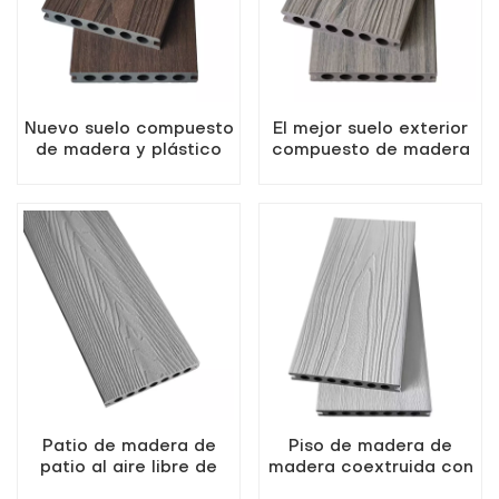
Nuevo suelo compuesto
El mejor suelo exterior
de madera y plástico
compuesto de madera
coextruido resistente a
y plástico en color
la intemperie de color
madera antigua
secuoya
Patio de madera de
Piso de madera de
patio al aire libre de
madera coextruida con
color gris claro de alta
huecos perforados