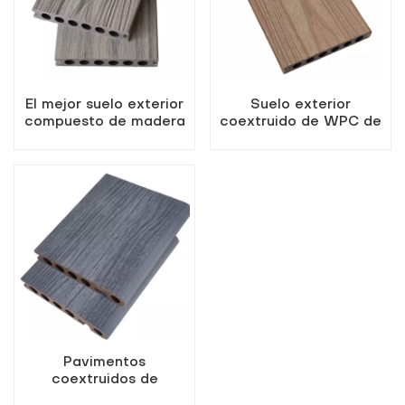
El mejor suelo exterior
Suelo exterior
compuesto de madera
coextruido de WPC de
y plástico en color
alta calidad en color
madera antigua
arce
Pavimentos
coextruidos de
composite de madera y