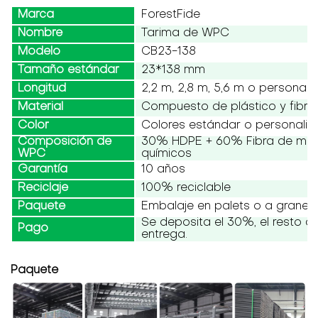
Marca
ForestFide
Nombre
Tarima de WPC
Modelo
CB23-138
Tamaño estándar
23*138 mm
Longitud
2,2 m, 2,8 m, 5,6 m o personali
Material
Compuesto de plástico y fibr
Color
Colores estándar o personali
Composición de
30% HDPE + 60% Fibra de mad
WPC
químicos
Garantía
10 años
Reciclaje
100% reciclable
Paquete
Embalaje en palets o a granel
Se deposita el 30%, el resto 
Pago
entrega.
Paquete