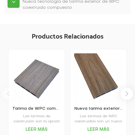
Nueva tecnología de tarima exterior de WPC
coextruido compuesto
Productos Relacionados
Tarima de WPC compuesta pultruida y coextruida
Nueva tarima exterior compuesta coextruida hueca cuadrada de WPC
Las tarimas de
Las tarimas de WPC
coextrusión son la opción
coextruidas son un nuevo
de gama alta del
material para suelos
LEER MÁS
LEER MÁS
mercado. La tarima
ecológico y duradero que