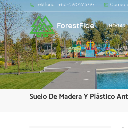
Teléfono : +86-15901615797
Correo e
ForestFide
HOGAR
Suelo De Madera Y Plástico Ant