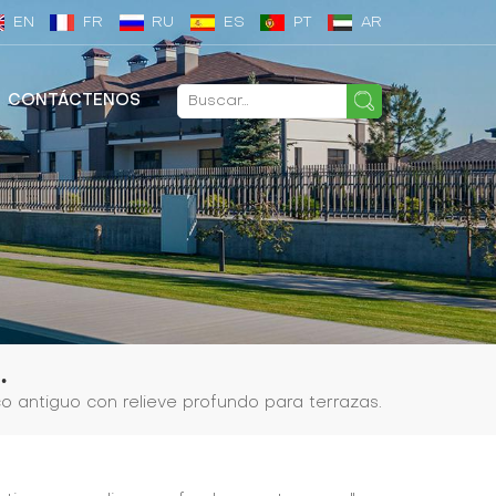
EN
FR
RU
ES
PT
AR
CONTÁCTENOS
.
o antiguo con relieve profundo para terrazas.