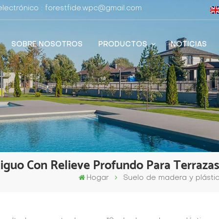
lectrónico : forestfide.wpc@gmail.com
SOBRE NOSOTROS
PRODUCTOS
NOTICIAS
iguo Con Relieve Profundo Para Terrazas
Hogar
Suelo de madera y plástic