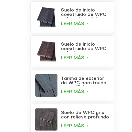
Suelo de inicio
coextruido de WPC
color gris carbón
LEER MÁS
Suelo de inicio
coextruido de WPC
color burdeos
LEER MÁS
Tarima de exterior
de WPC coextruido
con orificios
cuadrados, color gris
LEER MÁS
claro.
Suelo de WPC gris
con relieve profundo
para patio o jardín
LEER MÁS