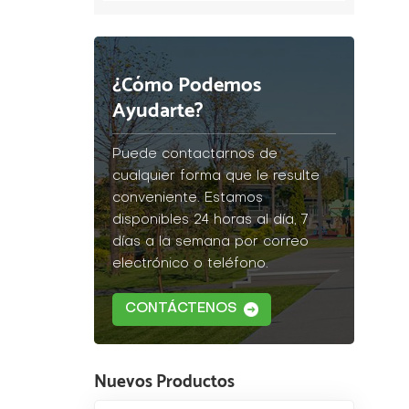
¿Cómo Podemos
Ayudarte?
Puede contactarnos de
cualquier forma que le resulte
conveniente. Estamos
disponibles 24 horas al día, 7
días a la semana por correo
electrónico o teléfono.
CONTÁCTENOS
Nuevos Productos