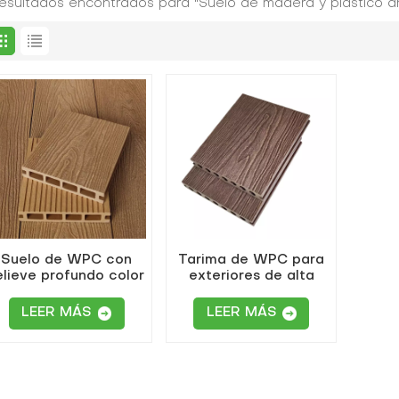
resultados encontrados para "Suelo de madera y plástico an
Suelo de WPC con
Tarima de WPC para
elieve profundo color
exteriores de alta
teca para patio o
calidad, color marrón
jardín
rojizo, con relieve
LEER MÁS
LEER MÁS
profundo.