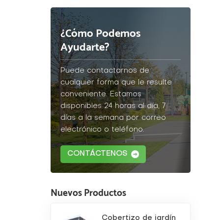
¿Cómo Podemos
Ayudarte?
Puede contactarnos de
cualquier forma que le resulte
conveniente. Estamos
disponibles 24 horas al día, 7
días a la semana por correo
electrónico o teléfono.
CONTÁCTENOS
Nuevos Productos
Cobertizo de jardín