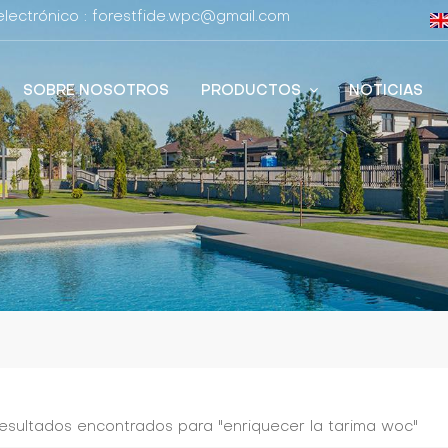
lectrónico : forestfide.wpc@gmail.com
SOBRE NOSOTROS
PRODUCTOS
NOTICIAS
resultados encontrados para "enriquecer la tarima woc"