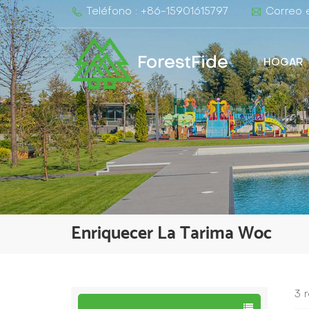
Teléfono : +86-15901615797
Correo e
ForestFide
HOGAR
Enriquecer La Tarima Woc
3 