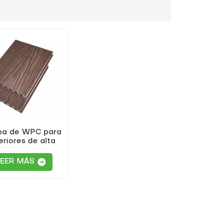
ma de WPC para
eriores de alta
ad, color marrón
izo, con relieve
LEER MÁS
profundo.