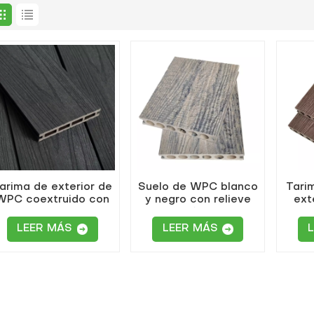
arima de exterior de
Suelo de WPC blanco
Tari
WPC coextruido con
y negro con relieve
ext
agujeros cuadrados,
profundo
calid
color carbón.
roj
LEER MÁS
LEER MÁS