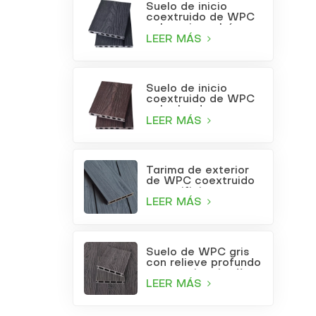
Suelo de inicio
coextruido de WPC
color gris carbón
LEER MÁS
Suelo de inicio
coextruido de WPC
color burdeos
LEER MÁS
Tarima de exterior
de WPC coextruido
con orificios
cuadrados, color gris
LEER MÁS
claro.
Suelo de WPC gris
con relieve profundo
para patio o jardín
LEER MÁS