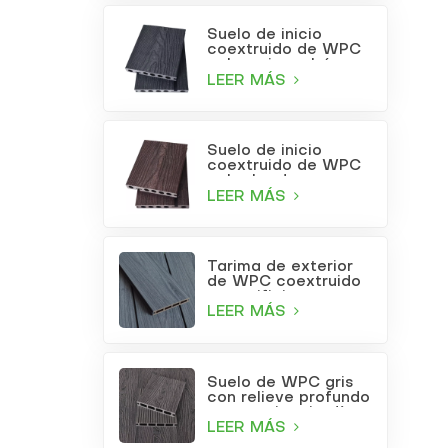
Suelo de inicio
coextruido de WPC
color gris carbón
LEER MÁS
Suelo de inicio
coextruido de WPC
color burdeos
LEER MÁS
Tarima de exterior
de WPC coextruido
con orificios
cuadrados, color gris
LEER MÁS
claro.
Suelo de WPC gris
con relieve profundo
para patio o jardín
LEER MÁS