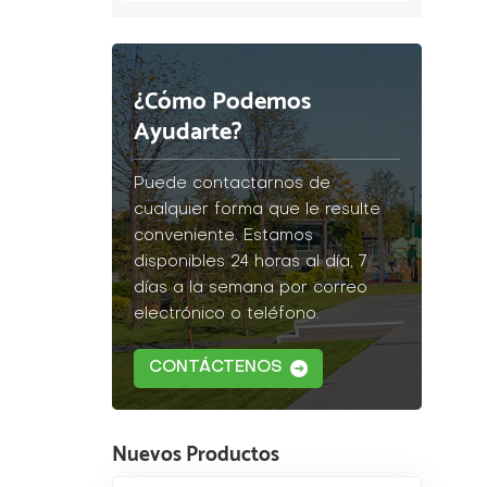
¿Cómo Podemos
Ayudarte?
Puede contactarnos de
cualquier forma que le resulte
conveniente. Estamos
disponibles 24 horas al día, 7
días a la semana por correo
electrónico o teléfono.
CONTÁCTENOS
Nuevos Productos