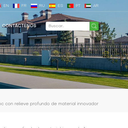
EN
FR
RU
ES
PT
AR
CONTÁCTENOS
c con relieve profundo de material innovador