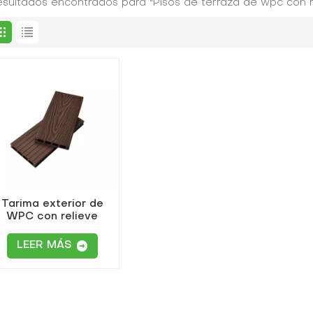
resultados encontrados para "Pisos de terraza de wpc con re
Tarima exterior de
WPC con relieve
compuesto
LEER MÁS