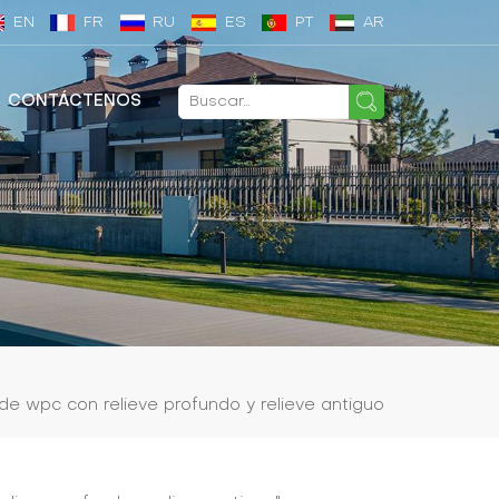
EN
FR
RU
ES
PT
AR
CONTÁCTENOS
de wpc con relieve profundo y relieve antiguo