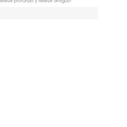
lieve profundo y relieve antiguo"