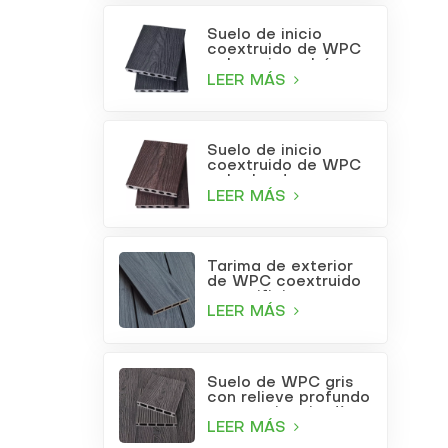
Suelo de inicio
coextruido de WPC
color gris carbón
LEER MÁS
Suelo de inicio
coextruido de WPC
color burdeos
LEER MÁS
Tarima de exterior
de WPC coextruido
con orificios
cuadrados, color gris
LEER MÁS
claro.
Suelo de WPC gris
con relieve profundo
para patio o jardín
LEER MÁS