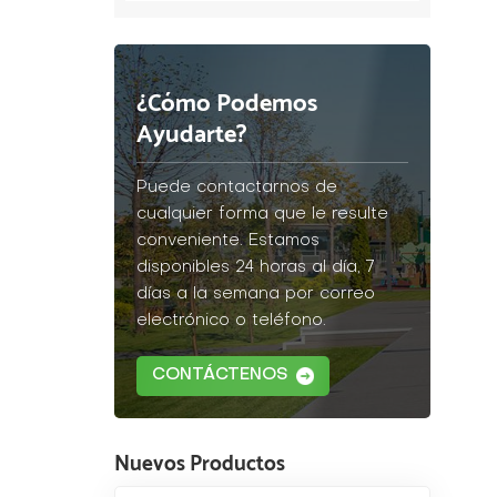
¿Cómo Podemos
Ayudarte?
Puede contactarnos de
cualquier forma que le resulte
conveniente. Estamos
disponibles 24 horas al día, 7
días a la semana por correo
electrónico o teléfono.
CONTÁCTENOS
Nuevos Productos