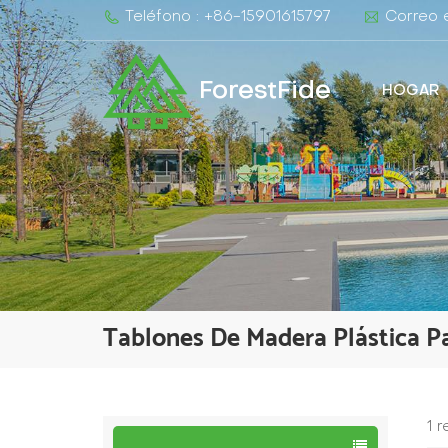
Teléfono : +86-15901615797
Correo e
ForestFide
HOGAR
Tablones De Madera Plástica P
1 