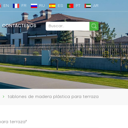
EN
FR
RU
ES
PT
AR
CONTÁCTENOS
tablones de madera plástica para terraza
para terraza"