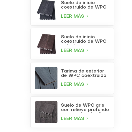
Suelo de inicio
coextruido de WPC
color gris carbón
LEER MÁS
Suelo de inicio
coextruido de WPC
color burdeos
LEER MÁS
Tarima de exterior
de WPC coextruido
con orificios
cuadrados, color gris
LEER MÁS
claro.
Suelo de WPC gris
con relieve profundo
para patio o jardín
LEER MÁS