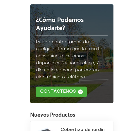
¿Cómo Podemos
Ayudarte?
Puede contactarnos de
cualquier forma que le resulte
conveniente. Estamos
disponibles 24 horas al día, 7
días a la semana por correo
electrónico o teléfono.
CONTÁCTENOS
Nuevos Productos
Cobertizo de jardín