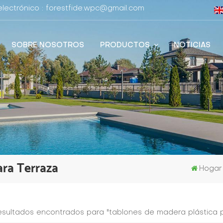
lectrónico : forestfide.wpc@gmail.com
SOBRE NOSOTROS
PRODUCTOS
NOTICIAS
ara Terraza
Hogar
resultados encontrados para "tablones de madera plástica 