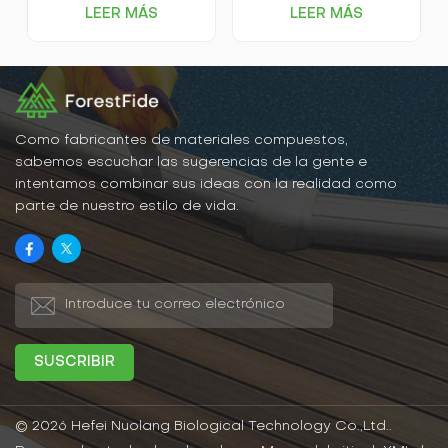
exterior con pisos de
un tipo de piso
LEER MÁS
LEER MÁS
madera plástica hechos a
simplificado y de
mano. ¡La instalación es
instalación rápida que se
facilísima! No necesitas
ensambla utilizando una
herramientas
base de plástico y
profesionales. Puedes
paneles de madera y
montarlo tú mismo
plástico, y son fáciles de
fácilmente y crear el
usar simplemente
espacio exterior de tus
uniéndolos y
Como fabricantes de materiales compuestos,
sueños.
ensamblándolos. Si las
sabemos escuchar las sugerencias de la gente e
costuras del piso se
intentamos combinar sus ideas con la realidad como
filtraron en los restos, solo
parte de nuestro estilo de vida.
necesita levantar el
dobladillo para limpiarlo y
luego volver a
empalmarlo. Y los pisos de
madera y plástico tienen
buenas características de
impermeabilidad,
anticorrosión, ecológicas y
de protección ambiental, y
se pueden usar con
confianza.
© 2026 Hefei Nuolang Biological Technology Co.,Ltd..