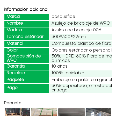
información adicional
Marca
bosquefide
Nombre
Azulejo de bricolaje de WPC
Modelo
Azulejo de bricolaje 006
Tamaño estándar
300*300*22mm
Material
Compuesto plástico de fibra 
Color
Colores estándar o personali
Composición de
30% HDPE+60% Fibra de made
WPC
químicos
Garantía
10 años
Reciclaje
100% reciclable
Paquete
Embalaje en palés o a granel
30% depositado, el resto debe
Pago
entrega.
Paquete