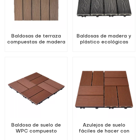
Baldosas de terraza
Baldosas de madera y
compuestas de madera
plástico ecológicas
y plástico de 500 x
impermeables para
500 mm para bricolaje,
exteriores
muy vendidas
Baldosa de suelo de
Azulejos de suelo
WPC compuesto
fáciles de hacer con
resistente a los rayos
madera y plástico