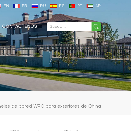
EN
FR
RU
ES
PT
AR
CONTÁCTENOS
neles de pared WPC para exteriores de China