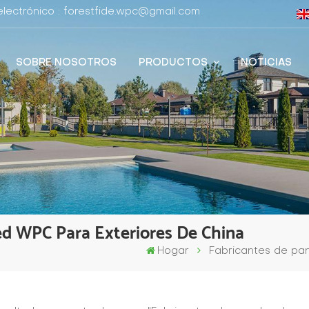
lectrónico : forestfide.wpc@gmail.com
SOBRE NOSOTROS
PRODUCTOS
NOTICIAS
ed WPC Para Exteriores De China
Hogar
Fabricantes de pa