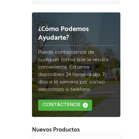
¿Cómo Podemos
Ayudarte?
Puede contactarnos de
cualquier forma que le resulte
conveniente. Estamos
disponibles 24 horas al día, 7
días a la semana por correo
electrónico o teléfono.
CONTÁCTENOS
Nuevos Productos