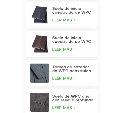
Suelo de inicio
coextruido de WPC
color gris carbón
LEER MÁS
Suelo de inicio
coextruido de WPC
color burdeos
LEER MÁS
Tarima de exterior
de WPC coextruido
con orificios
cuadrados, color gris
LEER MÁS
claro.
Suelo de WPC gris
con relieve profundo
para patio o jardín
LEER MÁS