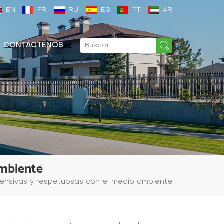
EN
FR
RU
ES
PT
AR
CONTÁCTENOS
Ambiente
fensivas y respetuosas con el medio ambiente