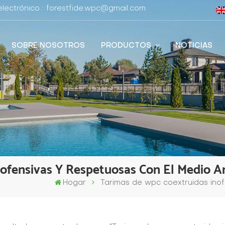
lectrónico : forestfide.wpc@gmail.com
SOBRE NOSOTROS
PRODUCTOS
NOTICIAS
ofensivas Y Respetuosas Con El Medio 
Hogar
Tarimas de wpc coextruidas ino