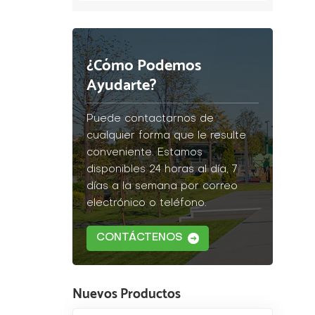
¿Cómo Podemos
Ayudarte?
Puede contactarnos de
cualquier forma que le resulte
conveniente. Estamos
disponibles 24 horas al día, 7
días a la semana por correo
electrónico o teléfono.
CONTÁCTENOS
Nuevos Productos