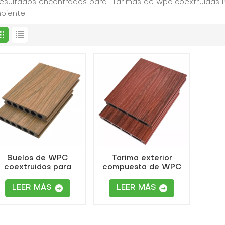
resultados encontrados para "Tarimas de wpc coextruidas i
biente"
Suelos de WPC
Tarima exterior
coextruidos para
compuesta de WPC
exteriores de color
coextruido y
teca
anticorrosión
LEER MÁS
LEER MÁS