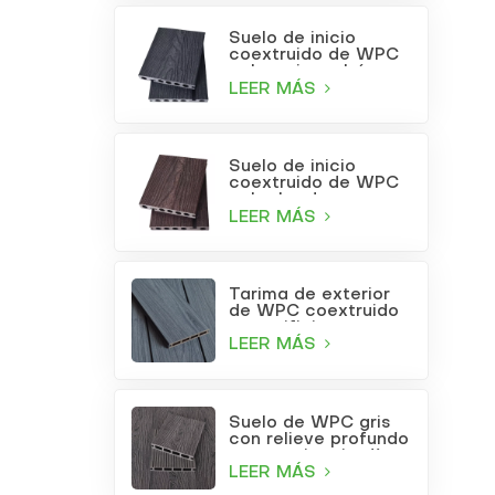
Suelo de inicio
coextruido de WPC
color gris carbón
LEER MÁS
Suelo de inicio
coextruido de WPC
color burdeos
LEER MÁS
Tarima de exterior
de WPC coextruido
con orificios
cuadrados, color gris
LEER MÁS
claro.
Suelo de WPC gris
con relieve profundo
para patio o jardín
LEER MÁS