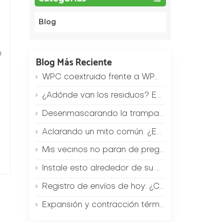
Blog
a
Blog Más Reciente
WPC coextruido frente a WPC monocapa estándar: ¿Cuál es la diferencia de precio y cómo elegir?
¿Adónde van los residuos? Eche un vistazo al sistema de reciclaje "cero residuos" de nuestra fábrica.
Desenmascarando la trampa del bajo precio: ¿Por qué los paneles de WPC que cuestan 2 dólares menos por metro cuadrado terminan costando a los contratistas 20 dólares adicionales en gastos posteriores a la venta?
Aclarando un mito común: ¿Es realmente imposible cortar el WPC?
Mis vecinos no paran de preguntarme: ¿Dónde compraste esta valla de jardín? (Una solución de WPC de bajo coste)
Instale esto alrededor de su piscina para reducir el riesgo de que los niños resbalen en un 90 % (resultados de la prueba antideslizante).
Registro de envíos de hoy: ¿Cómo se llenó un contenedor de 40 pies con pisos de WPC en tan solo 2 horas?
Expansión y contracción térmica de los suelos compuestos de madera y plástico: El verdadero coste de 3 errores de instalación
e