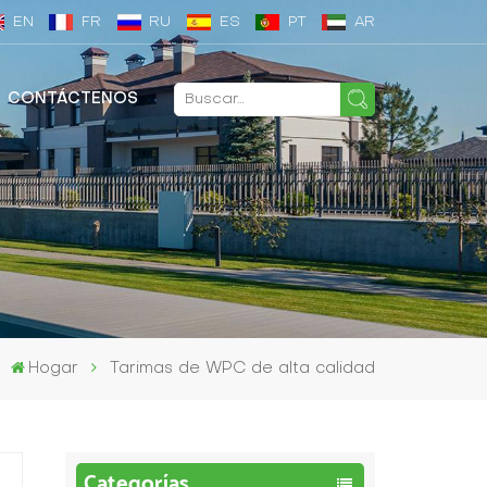
EN
FR
RU
ES
PT
AR
CONTÁCTENOS
Hogar
Tarimas de WPC de alta calidad
Categorías