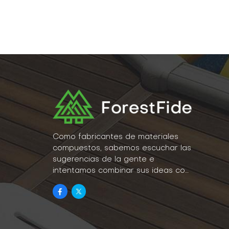
resis
prol
garan
defo
prol
propi
expo
mate
pisc
extr
que 
Como fabricantes de materiales
agua.
compuestos, sabemos escuchar las
ambi
sugerencias de la gente e
WPC 
intentamos combinar sus ideas con
absor
la realidad como parte de nuestro
para 
estilo de vida.
de t
inst
dren