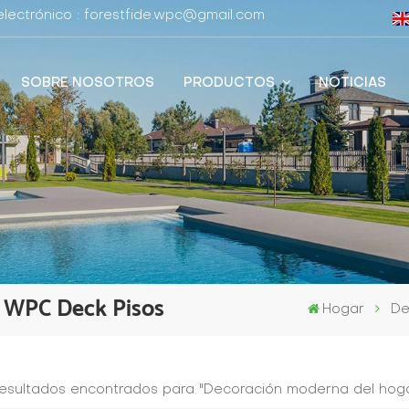
lectrónico : forestfide.wpc@gmail.com
SOBRE NOSOTROS
PRODUCTOS
NOTICIAS
 WPC Deck Pisos
Hogar
De
resultados encontrados para "Decoración moderna del hog