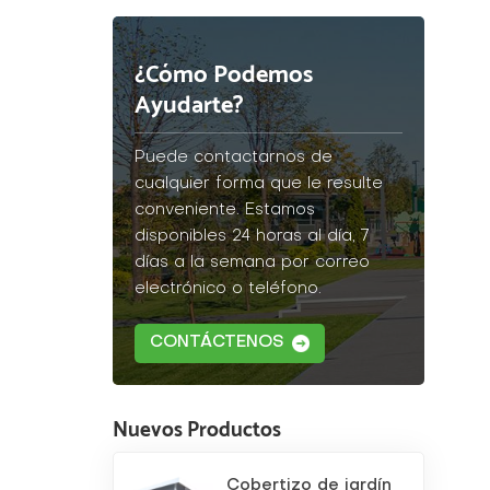
¿Cómo Podemos
Ayudarte?
Puede contactarnos de
cualquier forma que le resulte
conveniente. Estamos
disponibles 24 horas al día, 7
días a la semana por correo
electrónico o teléfono.
CONTÁCTENOS
Nuevos Productos
Cobertizo de jardín