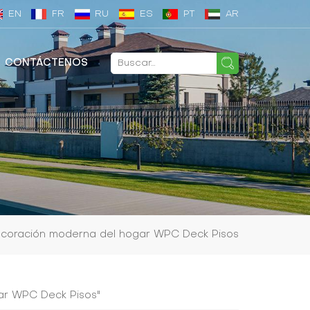
EN
FR
RU
ES
PT
AR
CONTÁCTENOS
coración moderna del hogar WPC Deck Pisos
ar WPC Deck Pisos"