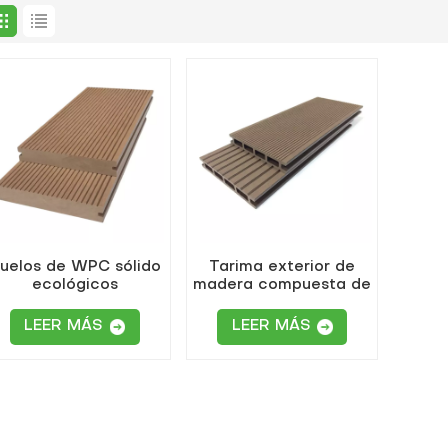
uelos de WPC sólido
Tarima exterior de
ecológicos
madera compuesta de
plástico resistente a
las termitas y
LEER MÁS
LEER MÁS
duradera