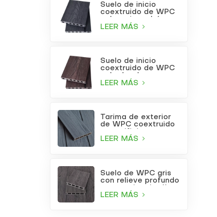
Suelo de inicio
coextruido de WPC
color gris carbón
LEER MÁS
Suelo de inicio
coextruido de WPC
color burdeos
LEER MÁS
Tarima de exterior
de WPC coextruido
con orificios
cuadrados, color gris
LEER MÁS
claro.
Suelo de WPC gris
con relieve profundo
para patio o jardín
LEER MÁS