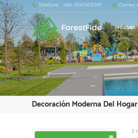
Teléfono : +86-15901615797
Correo e
ForestFide
HOGAR
Decoración Moderna Del Hogar
2 