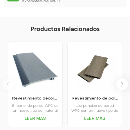
exteriores de WPC
Productos Relacionados
Revestimiento decorativo de pared de WPC para exteriores
Revestimiento de pared decorativo coextruido con paneles huecos para jardín
El panel de pared WPC es
Los paneles de pared
un nuevo tipo de material
WPC son un nuevo tipo de
decorativo ecológico, que
material de construcción
LEER MÁS
LEER MÁS
está hecho principalmente
que combina las ventajas
de madera (lignocelulosa,
de la madera y el plástico,