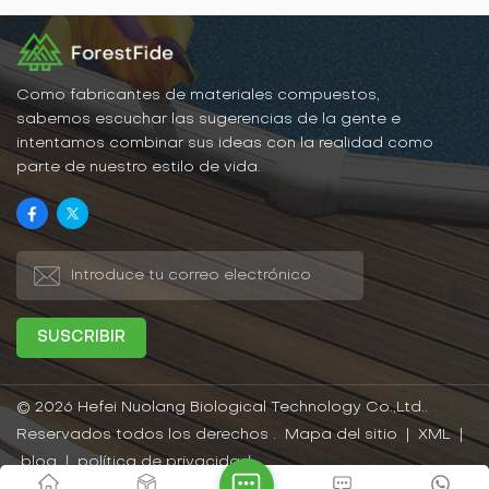
celulosa vegetal) como
siendo ecológicos,
material básico, mezclado
duraderos y
con materiales poliméricos
estéticamente agradables.
termoplásticos (plásticos)
Fabricados con recursos
y coadyuvantes de
renovables, reducen el
procesamiento, etc., y
daño a los recursos
Como fabricantes de materiales compuestos,
luego se calienta y
forestales.
sabemos escuchar las sugerencias de la gente e
extruye a través del
intentamos combinar sus ideas con la realidad como
equipo de molde y se
parte de nuestro estilo de vida.
fabrica.
© 2026 Hefei Nuolang Biological Technology Co.,Ltd..
Reservados todos los derechos .
Mapa del sitio
|
XML
|
blog
|
política de privacidad