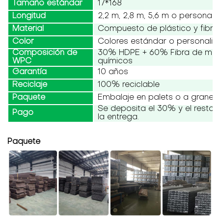
Tamaño estándar
17*168
Longitud
2,2 m, 2,8 m, 5,6 m o personali
Material
Compuesto de plástico y fibr
Color
Colores estándar o personali
Composición de
30% HDPE + 60% Fibra de mad
WPC
químicos
Garantía
10 años
Reciclaje
100% reciclable
Paquete
Embalaje en palets o a granel
Se deposita el 30% y el resto
Pago
la entrega.
Paquete