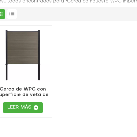
resultados encontrados para "Cerca compuesta WPC imper
Cerca de WPC con
uperficie de veta de
madera
LEER MÁS