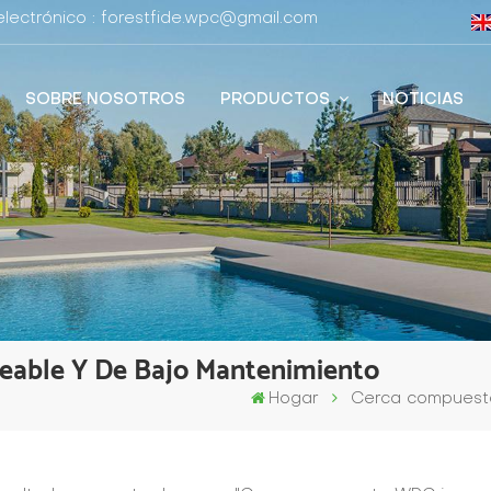
lectrónico : forestfide.wpc@gmail.com
SOBRE NOSOTROS
PRODUCTOS
NOTICIAS
able Y De Bajo Mantenimiento
Hogar
Cerca compuest