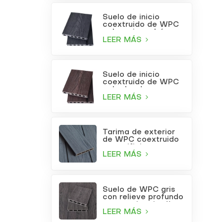
Suelo de inicio
coextruido de WPC
color gris carbón
LEER MÁS
Suelo de inicio
coextruido de WPC
color burdeos
LEER MÁS
Tarima de exterior
de WPC coextruido
con orificios
cuadrados, color gris
LEER MÁS
claro.
Suelo de WPC gris
con relieve profundo
para patio o jardín
LEER MÁS