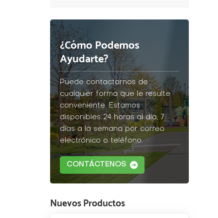
¿Cómo Podemos
Ayudarte?
Puede contactarnos de
cualquier forma que le resulte
conveniente. Estamos
disponibles 24 horas al día, 7
días a la semana por correo
electrónico o teléfono.
CONTÁCTENOS
Nuevos Productos