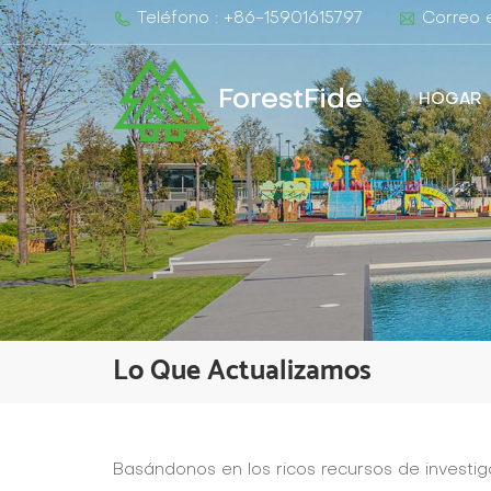
Teléfono : +86-15901615797
Correo e
ForestFide
HOGAR
Lo Que Actualizamos
Basándonos en los ricos recursos de investig