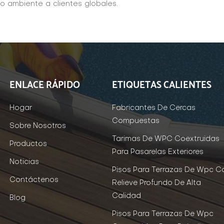
o ambiente a clientes globales.
ENLACE RÁPIDO
ETIQUETAS CALIENTES
Hogar
Fabricantes De Cercas
Compuestas
Sobre Nosotros
Tarimas De WPC Coextruidas
Productos
Para Pasarelas Exteriores
Noticias
Pisos Para Terrazas De Wpc C
Contáctenos
Relieve Profundo De Alta
Calidad
Blog
Pisos Para Terrazas De Wpc