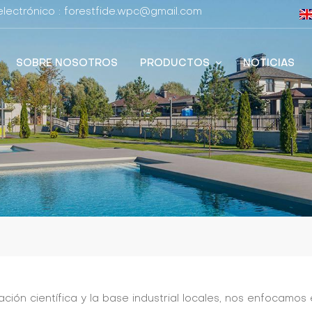
lectrónico : forestfide.wpc@gmail.com
SOBRE NOSOTROS
PRODUCTOS
NOTICIAS
ación científica y la base industrial locales, nos enfocam