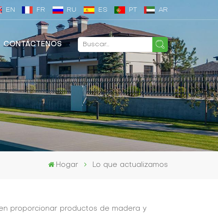
EN
FR
RU
ES
PT
AR
CONTÁCTENOS
Hogar
Lo que actualizamos
os en proporcionar productos de madera y