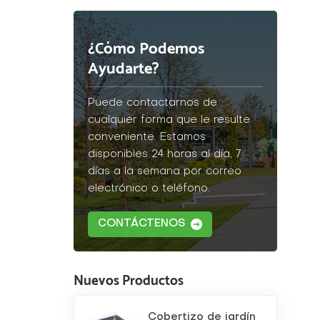
¿Cómo Podemos
Ayudarte?
Puede contactarnos de
cualquier forma que le resulte
conveniente. Estamos
disponibles 24 horas al día, 7
días a la semana por correo
electrónico o teléfono.
CONTÁCTENOS
Nuevos Productos
Cobertizo de jardín