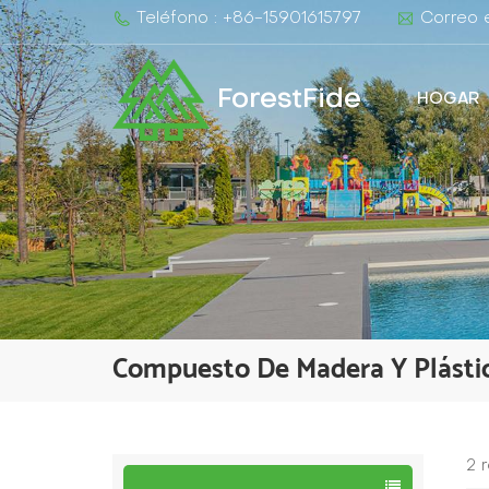
Teléfono : +86-15901615797
Correo e
ForestFide
HOGAR
Compuesto De Madera Y Plásti
2 