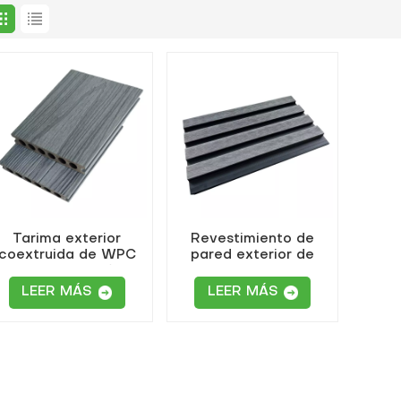
Tarima exterior
Revestimiento de
coextruida de WPC
pared exterior de
ris claro con orificios
coextrusión de
redondos
madera y plástico con
LEER MÁS
LEER MÁS
huecos