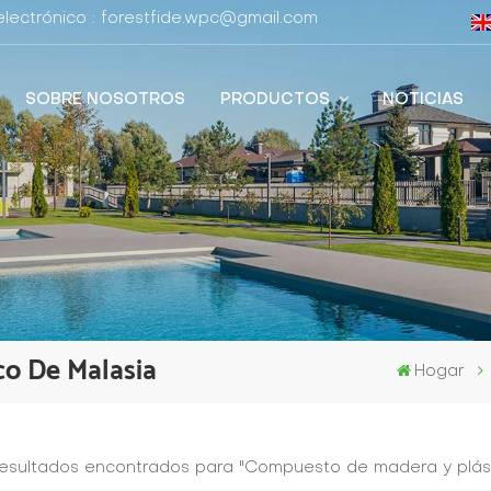
lectrónico : forestfide.wpc@gmail.com
SOBRE NOSOTROS
PRODUCTOS
NOTICIAS
co De Malasia
Hogar
resultados encontrados para "Compuesto de madera y plást