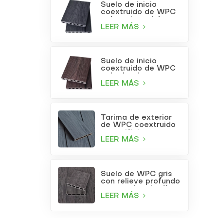
Suelo de inicio
coextruido de WPC
color gris carbón
LEER MÁS
Suelo de inicio
coextruido de WPC
color burdeos
LEER MÁS
Tarima de exterior
de WPC coextruido
con orificios
cuadrados, color gris
LEER MÁS
claro.
Suelo de WPC gris
con relieve profundo
para patio o jardín
LEER MÁS