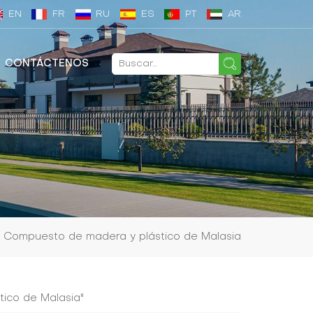
EN
FR
RU
ES
PT
AR
CONTÁCTENOS
Compuesto de madera y plástico de Malasia
ico de Malasia"