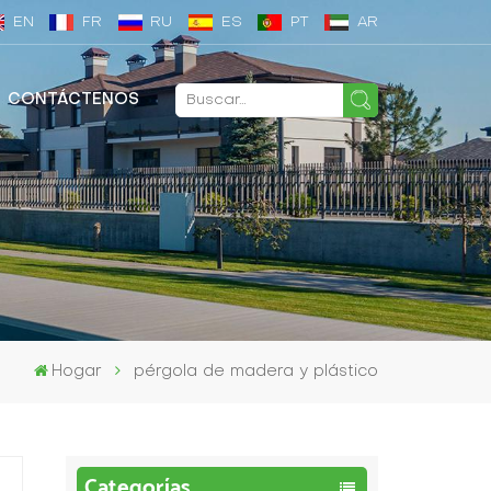
EN
FR
RU
ES
PT
AR
CONTÁCTENOS
Hogar
pérgola de madera y plástico
Categorías