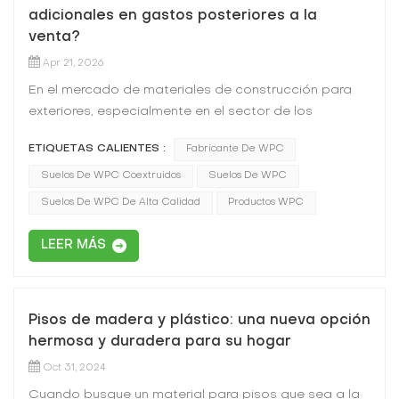
adicionales en gastos posteriores a la
venta?
Apr 21, 2026
En el mercado de materiales de construcción para
exteriores, especialmente en el sector de los
compuestos de madera y plástico (WPC), la guerra
ETIQUETAS CALIENTES :
Fabricante De WPC
de precios parece no tener fin. Al revisar los
presupuestos, muchos contratistas y propietarios
Suelos De WPC Coextruidos
Suelos De WPC
suelen optar por opciones que cuestan 2 dólares o
Suelos De WPC De Alta Calidad
Productos WPC
más menos por metro cuadrado.Después de todo,
en un proyecto a gran escala, ahorrar $2 por metro
LEER MÁS
cuadrado se traduce en miles de dólares en ahorros
de costos directos. Sin embargo, como un
Fabricante de WPC Tras años de experiencia en el
Pisos de madera y plástico: una nueva opción
sector, debemos revelar una cruda realidad: esta
hermosa y duradera para su hogar
opción aparentemente atractiva para "ahorrar
costes" suele ser una trampa financiera
Oct 31, 2024
cuidadosamente elaborada que, en última instancia,
Cuando busque un material para pisos que sea a la