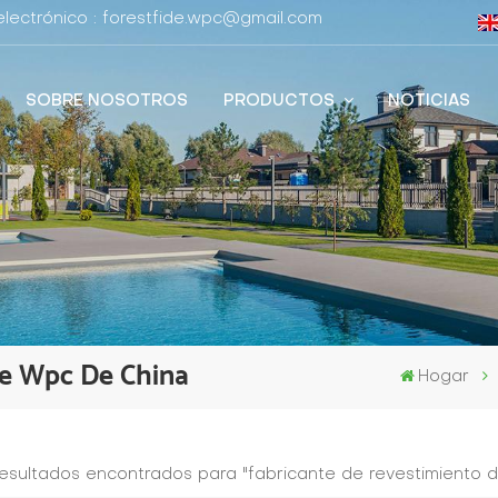
lectrónico : forestfide.wpc@gmail.com
SOBRE NOSOTROS
PRODUCTOS
NOTICIAS
De Wpc De China
Hogar
resultados encontrados para "fabricante de revestimiento 