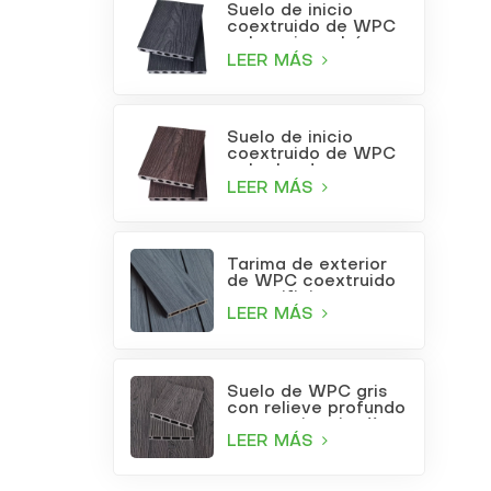
Suelo de inicio
coextruido de WPC
color gris carbón
LEER MÁS
Suelo de inicio
coextruido de WPC
color burdeos
LEER MÁS
Tarima de exterior
de WPC coextruido
con orificios
cuadrados, color gris
LEER MÁS
claro.
Suelo de WPC gris
con relieve profundo
para patio o jardín
LEER MÁS