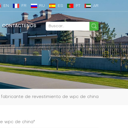
EN
FR
RU
ES
PT
AR
CONTÁCTENOS
fabricante de revestimiento de wpc de china
de wpc de china"