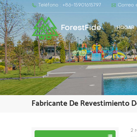
Teléfono : +86-15901615797
Correo e
ForestFide
HOGAR
Fabricante De Revestimiento 
2 