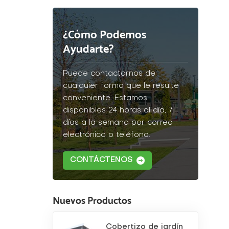
¿Cómo Podemos
Ayudarte?
Puede contactarnos de
cualquier forma que le resulte
conveniente. Estamos
disponibles 24 horas al día, 7
días a la semana por correo
electrónico o teléfono.
CONTÁCTENOS
Nuevos Productos
Cobertizo de jardín