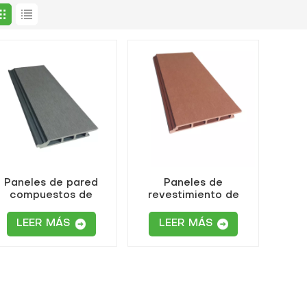
Paneles de pared
Paneles de
compuestos de
revestimiento de
madera y plástico
paredes interiores y
huecos
exteriores de WPC
LEER MÁS
LEER MÁS