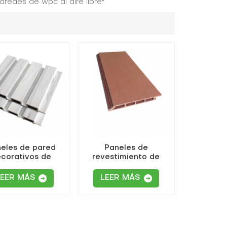
redes de wpc al aire libre"
eles de pared
Paneles de
corativos de
revestimiento de
era y plástico
paredes interiores y
ra exteriores
exteriores de WPC
LEER MÁS
LEER MÁS
coextruidos