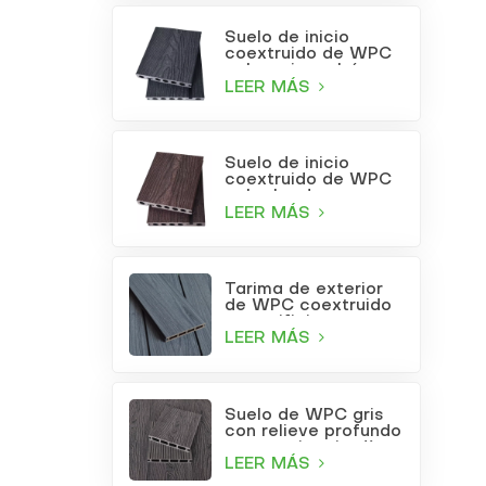
Suelo de inicio
coextruido de WPC
color gris carbón
LEER MÁS
Suelo de inicio
coextruido de WPC
color burdeos
LEER MÁS
Tarima de exterior
de WPC coextruido
con orificios
cuadrados, color gris
LEER MÁS
claro.
Suelo de WPC gris
con relieve profundo
para patio o jardín
LEER MÁS