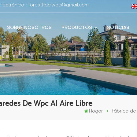
lectrónico : forestfide.wpc@gmail.com
SOBRE NOSOTROS
PRODUCTOS
NOTICIAS
aredes De Wpc Al Aire Libre
Hogar
fábrica de