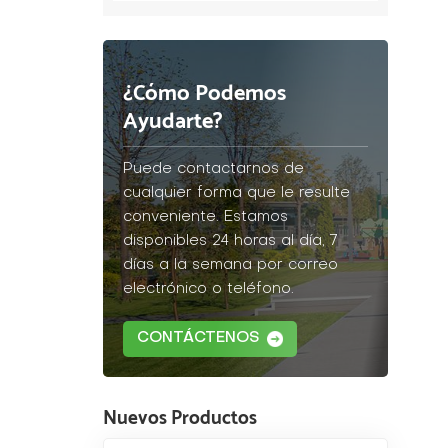
¿Cómo Podemos
Ayudarte?
Puede contactarnos de
cualquier forma que le resulte
conveniente. Estamos
disponibles 24 horas al día, 7
días a la semana por correo
electrónico o teléfono.
CONTÁCTENOS
Nuevos Productos