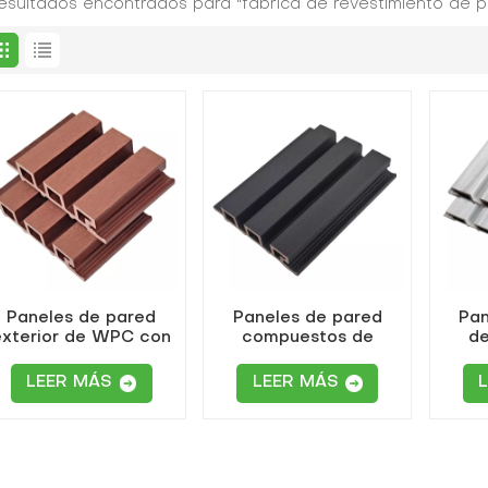
resultados encontrados para "fábrica de revestimiento de pa
Paneles de pared
Paneles de pared
Pan
exterior de WPC con
compuestos de
de
veta de madera
revestimiento de WPC
mad
impermeables
coextruidos para
pa
LEER MÁS
LEER MÁS
paredes exteriores