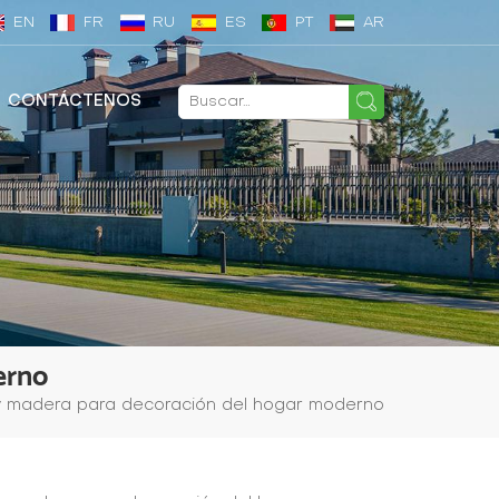
EN
FR
RU
ES
PT
AR
CONTÁCTENOS
erno
 y madera para decoración del hogar moderno