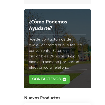
¿Cómo Podemos
Ayudarte?
Puede contactarnos de
cualquier forma que le resulte
conveniente. Estamos
disponibles 24 horas al día, 7
días a la semana por correo
electrónico o teléfono.
CONTÁCTENOS
Nuevos Productos