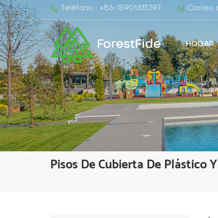
Teléfono : +86-15901615797
Correo e
ForestFide
HOGAR
Pisos De Cubierta De Plástico