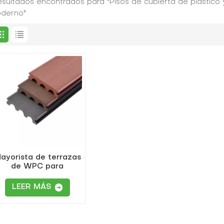
resultados encontrados para "Pisos de cubierta de plástic
derno"
ayorista de terrazas
de WPC para
exteriores M24-150
LEER MÁS