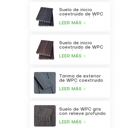
Suelo de inicio
coextruido de WPC
color gris carbón
LEER MÁS
Suelo de inicio
coextruido de WPC
color burdeos
LEER MÁS
Tarima de exterior
de WPC coextruido
con orificios
cuadrados, color gris
LEER MÁS
claro.
Suelo de WPC gris
con relieve profundo
para patio o jardín
LEER MÁS