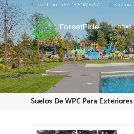
Teléfono : +86-15901615797
Correo e
ForestFide
HOGAR
Suelos De WPC Para Exteriores