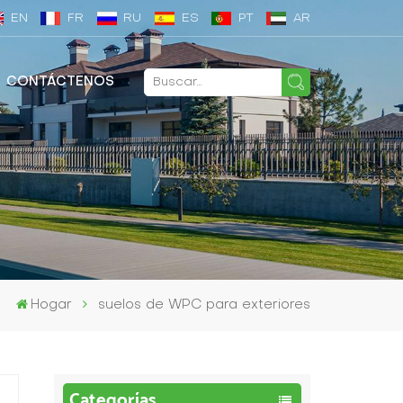
EN
FR
RU
ES
PT
AR
CONTÁCTENOS
Hogar
suelos de WPC para exteriores
Categorías