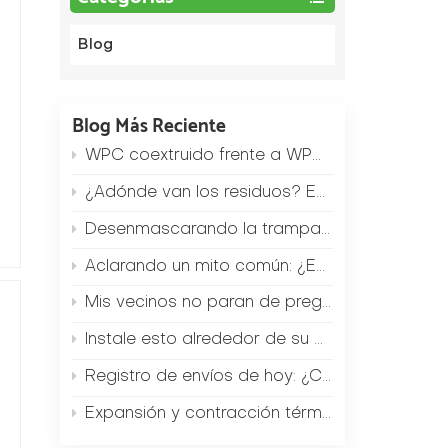
Blog
Blog Más Reciente
WPC coextruido frente a WPC monocapa estándar: ¿Cuál es la diferencia de precio y cómo elegir?
,
¿Adónde van los residuos? Eche un vistazo al sistema de reciclaje "cero residuos" de nuestra fábrica.
Desenmascarando la trampa del bajo precio: ¿Por qué los paneles de WPC que cuestan 2 dólares menos por metro cuadrado terminan costando a los contratistas 20 dólares adicionales en gastos posteriores a la venta?
Aclarando un mito común: ¿Es realmente imposible cortar el WPC?
Mis vecinos no paran de preguntarme: ¿Dónde compraste esta valla de jardín? (Una solución de WPC de bajo coste)
Instale esto alrededor de su piscina para reducir el riesgo de que los niños resbalen en un 90 % (resultados de la prueba antideslizante).
Registro de envíos de hoy: ¿Cómo se llenó un contenedor de 40 pies con pisos de WPC en tan solo 2 horas?
Expansión y contracción térmica de los suelos compuestos de madera y plástico: El verdadero coste de 3 errores de instalación