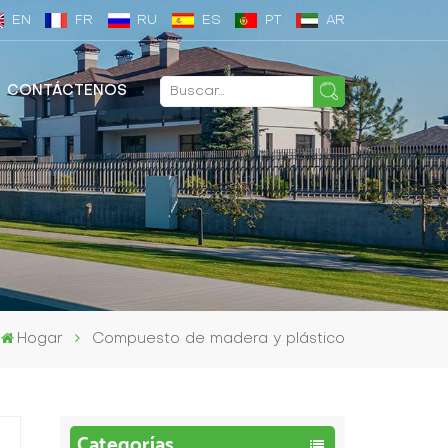
EN
FR
RU
ES
PT
AR
CONTÁCTENOS
Hogar
Compuesto de madera y plástico
Categorías