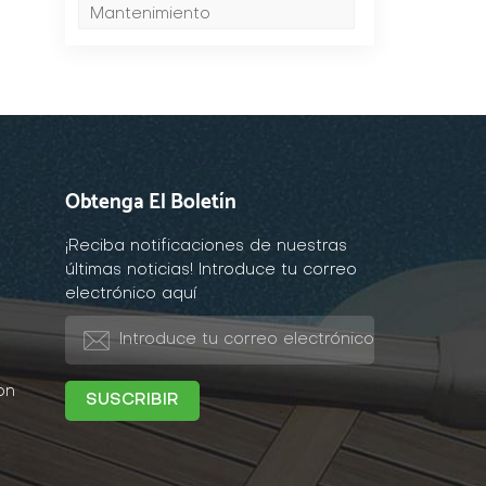
Mantenimiento
a
Obtenga El Boletín
¡Reciba notificaciones de nuestras
últimas noticias! Introduce tu correo
a
electrónico aquí
on
á