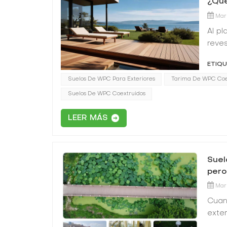
¿Qué
Mar 
Al pl
reves
enfre
ETIQU
poli
Suelos De WPC Para Exteriores
Tarima De WPC Coe
plás
mant
Suelos De WPC Coextruidos
rendi
cons
LEER MÁS
nivel
prac
decis
Suel
al PV
pero
compo
Mar
comp
Cuand
disti
exter
Para
intem
nues