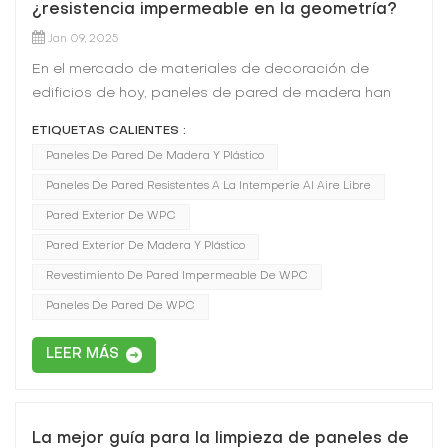
¿resistencia impermeable en la geometría?
Jan 09, 2025
En el mercado de materiales de decoración de
edificios de hoy, paneles de pared de madera han
surgido gradualmente como el favorito de muchos
ETIQUETAS CALIENTES :
propietarios y diseñadores. Pero a menudo tenemos
Paneles De Pared De Madera Y Plástico
una pregunta en mente: los paneles de pared de
Paneles De Pared Resistentes A La Intemperie Al Aire Libre
madera, ¿realmente impermeables? Hoy,
descubrimos. En primer lugar, tenemos que
Pared Exterior De WPC
mencionar el paneles de pared a prueba de
Pared Exterior De Madera Y Plástico
intemperie al aire libre, que es una buena mano para
Revestimiento De Pared Impermeable De WPC
lidiar con el complejo entorno al aire libre. Está
Paneles De Pared De WPC
expuesto al viento y al sol, la lluvia y las condiciones
al aire libre de nieve, pero aún así puede mantener un
LEER MÁS
buen estado. Su fórmula de material especial le
brinda una excelente resistencia a la intemperie, y el
rendimiento impermeable es uno de los aspectos
clave. Cuando la lluvia lo golpea, no penetra
La mejor guía para la limpieza de paneles de