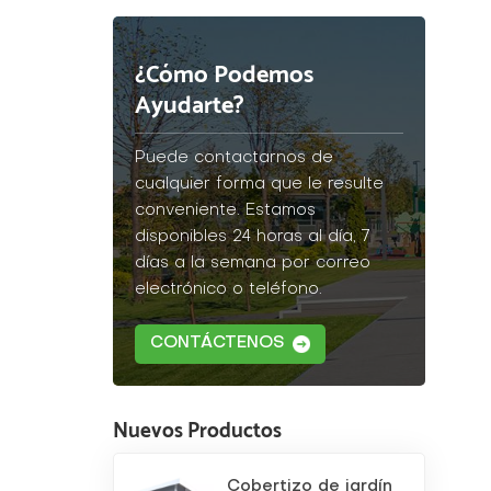
¿Cómo Podemos
Ayudarte?
Puede contactarnos de
cualquier forma que le resulte
conveniente. Estamos
disponibles 24 horas al día, 7
días a la semana por correo
electrónico o teléfono.
CONTÁCTENOS
Nuevos Productos
Cobertizo de jardín