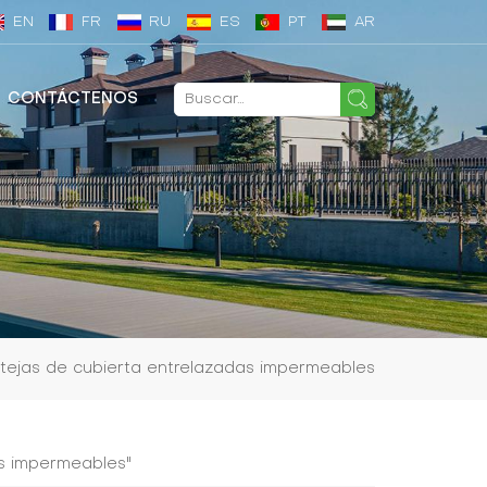
EN
FR
RU
ES
PT
AR
CONTÁCTENOS
tejas de cubierta entrelazadas impermeables
as impermeables"