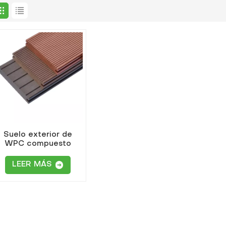
Suelo exterior de
WPC compuesto
sólido con superficie
anurada y sin grietas
LEER MÁS