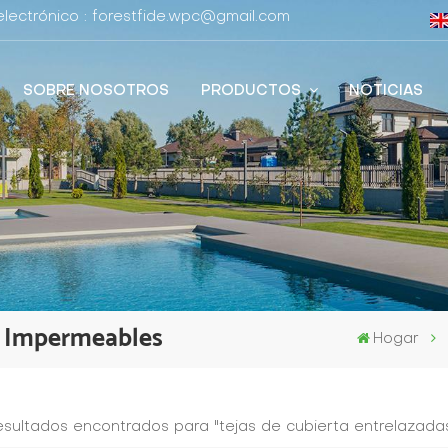
lectrónico : forestfide.wpc@gmail.com
SOBRE NOSOTROS
PRODUCTOS
NOTICIAS
s Impermeables
Hogar
resultados encontrados para "tejas de cubierta entrelazad