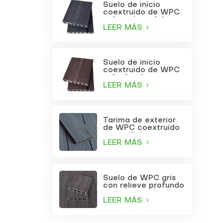
Suelo de inicio
coextruido de WPC
color gris carbón
LEER MÁS
Suelo de inicio
coextruido de WPC
color burdeos
LEER MÁS
Tarima de exterior
de WPC coextruido
con orificios
cuadrados, color gris
LEER MÁS
claro.
Suelo de WPC gris
con relieve profundo
para patio o jardín
LEER MÁS