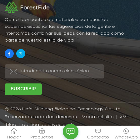
tiempo y mano de obra,
una apariencia atractiva
una apariencia atractiva
y otras ventajas. Son
y otras ventajas, siendo
ideales para diversos
adecuadas para una
entornos interiores y
Como fabricantes de materiales compuestos,
variedad de ambientes
exteriores. En general, las
sabemos escuchar las sugerencias de la gente e
interiores y exteriores. En
tarimas de madera y
intentamos combinar sus ideas con la realidad como
definitiva, las tarimas de
plástico son un material
parte de nuestro estilo de vida.
madera y plástico son un
recomendado.
material de revestimiento
muy recomendable.
© 2026 Hefei Nuolang Biological Technology Co.,Ltd..
Reservados todos los derechos .
Mapa del sitio
|
XML
|
blog
|
política de privacidad
Red IPv6 compatible
Hogar
Productos
Contacto
WhatsApp