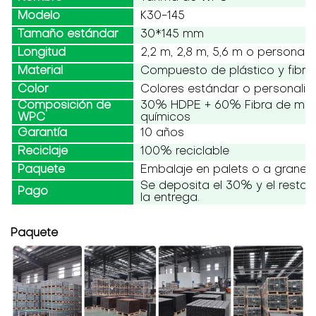
Modelo
K30-145
Tamaño estándar
30*145 mm
Longitud
2,2 m, 2,8 m, 5,6 m o personali
Material
Compuesto de plástico y fibr
Color
Colores estándar o personali
Composición de
30% HDPE + 60% Fibra de mad
WPC
químicos
Garantía
10 años
Reciclaje
100% reciclable
Paquete
Embalaje en palets o a granel
Se deposita el 30% y el resto
Pago
la entrega.
Paquete