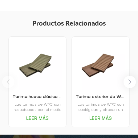
Productos Relacionados
Tarima hueca clásica de WPC para exteriores K25-150
Tarima exterior de WPC de poro cuadrado K25-150
Las tarimas de WPC son
Las tarimas de WPC son
respetuosas con el medio
ecológicas y ofrecen un
ambiente, ofrecen un
excelente rendimiento
LEER MÁS
LEER MÁS
excelente rendimiento
ambiental, gran
ambiental, gran
estabilidad, resistencia al
estabilidad, resistencia al
desgaste, ahorro de
desgaste, ahorro de
tiempo y mano de obra,