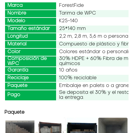
Marca
ForestFide
Nombre
Tarima de WPC
Modelo
K25-140
Tamaño estándar
25*140 mm
Longitud
2,2 m, 2,8 m, 5,6 m o personali
Material
Compuesto de plástico y fibr
Color
Colores estándar o personali
Composición de
30% HDPE + 60% Fibra de mad
WPC
químicos
Garantía
10 años
Reciclaje
100% reciclable
Paquete
Embalaje en palets o a granel
Se deposita el 30% y el resto
Pago
la entrega.
Paquete