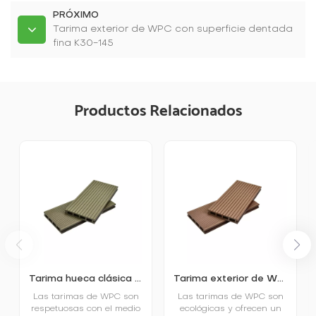
PRÓXIMO
Tarima exterior de WPC con superficie dentada
fina K30-145
Productos Relacionados
Tarima hueca clásica de WPC para exteriores K25-150
Tarima exterior de WPC de poro cuadrado K25-150
Las tarimas de WPC son
Las tarimas de WPC son
respetuosas con el medio
ecológicas y ofrecen un