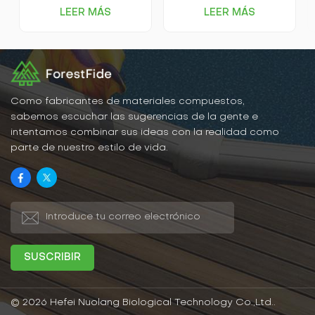
ambiente, ofrecen un
excelente rendimiento
LEER MÁS
LEER MÁS
excelente rendimiento
ambiental, gran
ambiental, gran
estabilidad, resistencia al
estabilidad, resistencia al
desgaste, ahorro de
desgaste, ahorro de
tiempo y mano de obra,
tiempo y mano de obra,
una apariencia atractiva
una apariencia atractiva
y otras ventajas. Son
y otras ventajas, siendo
ideales para diversos
adecuadas para una
entornos interiores y
Como fabricantes de materiales compuestos,
variedad de ambientes
exteriores. En general, las
sabemos escuchar las sugerencias de la gente e
interiores y exteriores. En
tarimas de madera y
intentamos combinar sus ideas con la realidad como
definitiva, las tarimas de
plástico son un material
parte de nuestro estilo de vida.
madera y plástico son un
recomendado.
material de revestimiento
muy recomendable.
© 2026 Hefei Nuolang Biological Technology Co.,Ltd..