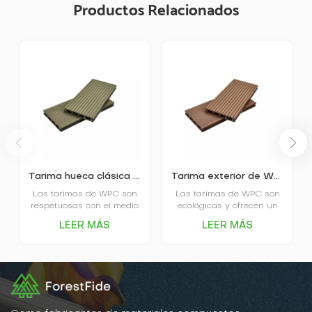
Productos Relacionados
Tarima hueca clásica de WPC para exteriores K25-150
Tarima exterior de WPC de poro cuadrado K25-150
Las tarimas de WPC son
Las tarimas de WPC son
respetuosas con el medio
ecológicas y ofrecen un
ambiente, ofrecen un
excelente rendimiento
LEER MÁS
LEER MÁS
excelente rendimiento
ambiental, gran
ambiental, gran
estabilidad, resistencia al
estabilidad, resistencia al
desgaste, ahorro de
desgaste, ahorro de
tiempo y mano de obra,
tiempo y mano de obra,
una apariencia atractiva
una apariencia atractiva
y otras ventajas. Son
y otras ventajas, siendo
ideales para diversos