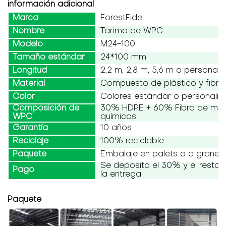
información adicional
Marca
ForestFide
Nombre
Tarima de WPC
Modelo
M24-100
Tamaño estándar
24*100 mm
Longitud
2,2 m, 2,8 m, 5,6 m o personali
Material
Compuesto de plástico y fibr
Color
Colores estándar o personali
Composición de
30% HDPE + 60% Fibra de mad
WPC
químicos
Garantía
10 años
Reciclaje
100% reciclable
Paquete
Embalaje en palets o a granel
Se deposita el 30% y el resto
Pago
la entrega.
Paquete