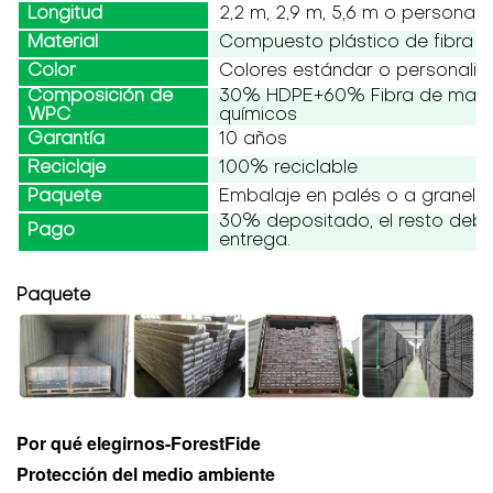
Longitud
2,2 m, 2,9 m, 5,6 m o personali
Material
Compuesto plástico de fibra 
Color
Colores estándar o personali
Composición de
30% HDPE+60% Fibra de made
WPC
químicos
Garantía
10 años
Reciclaje
100% reciclable
Paquete
Embalaje en palés o a granel
30% depositado, el resto debe
Pago
entrega.
Paquete
Por qué elegirnos-ForestFide
Protección del medio ambiente