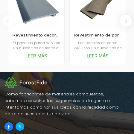
Revestimiento decorativo de pared de WPC para exteriores
Revestimiento de pared decorativo coextruido con paneles huecos para jardín
El panel de pared WPC es
Los paneles de pared
un nuevo tipo de material
WPC son un nuevo tipo de
decorativo ecológico, que
material de construcción
LEER MÁS
LEER MÁS
está hecho principalmente
que combina las ventajas
de madera (lignocelulosa,
de la madera y el plástico,
celulosa vegetal) como
siendo ecológicos,
material básico, mezclado
duraderos y
con materiales poliméricos
estéticamente agradables.
termoplásticos (plásticos)
Fabricados con recursos
y coadyuvantes de
renovables, reducen el
procesamiento, etc., y
daño a los recursos
Como fabricantes de materiales compuestos,
luego se calienta y
forestales.
sabemos escuchar las sugerencias de la gente e
extruye a través del
intentamos combinar sus ideas con la realidad como
equipo de molde y se
parte de nuestro estilo de vida.
fabrica.