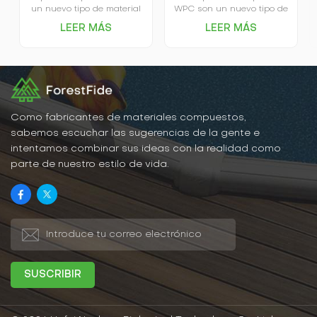
un nuevo tipo de material
WPC son un nuevo tipo de
decorativo ecológico, que
material de construcción
LEER MÁS
LEER MÁS
está hecho principalmente
que combina las ventajas
de madera (lignocelulosa,
de la madera y el plástico,
celulosa vegetal) como
siendo ecológicos,
material básico, mezclado
duraderos y
con materiales poliméricos
estéticamente agradables.
termoplásticos (plásticos)
Fabricados con recursos
y coadyuvantes de
renovables, reducen el
procesamiento, etc., y
daño a los recursos
Como fabricantes de materiales compuestos,
luego se calienta y
forestales.
sabemos escuchar las sugerencias de la gente e
extruye a través del
intentamos combinar sus ideas con la realidad como
equipo de molde y se
parte de nuestro estilo de vida.
fabrica.