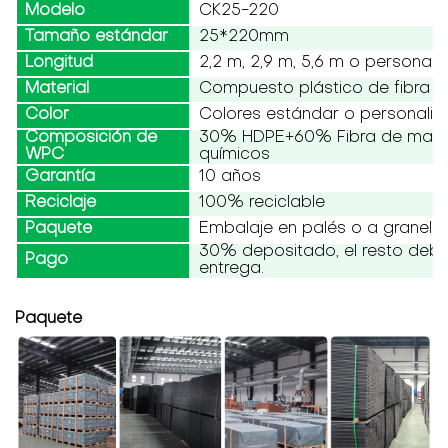
Modelo
CK25-220
Tamaño estándar
25*220mm
Longitud
2,2 m, 2,9 m, 5,6 m o personali
Material
Compuesto plástico de fibra 
Color
Colores estándar o personali
Composición de
30% HDPE+60% Fibra de made
WPC
químicos
Garantía
10 años
Reciclaje
100% reciclable
Paquete
Embalaje en palés o a granel
30% depositado, el resto debe
Pago
entrega.
Paquete