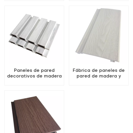
coextruidos para
exteriores
paredes exteriores
Paneles de pared
Fábrica de paneles de
decorativos de madera
pared de madera y
y plástico para
plástico impermeables
exteriores coextruidos
y resistentes a los
rayos UV