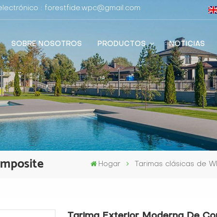
lectrónico : forestfide.wpc@gmail.com
SOBRE NOSOTROS
PRODUCTOS
NOTICIAS
omposite
Hogar
Tarimas clásicas de 
Tarima Exterior Moderna De Co