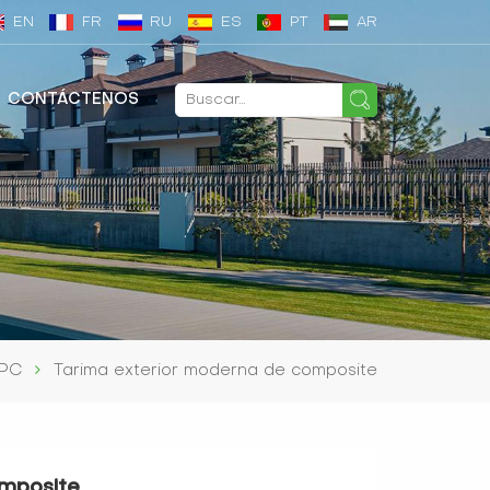
EN
FR
RU
ES
PT
AR
CONTÁCTENOS
WPC
Tarima exterior moderna de composite
mposite