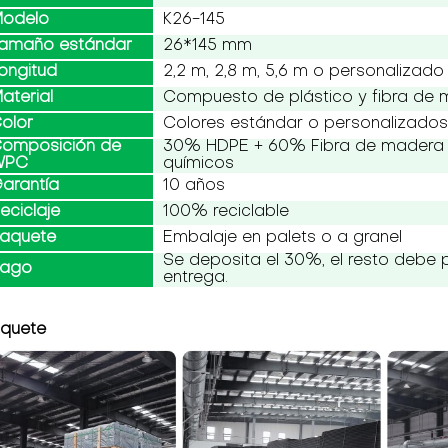
odelo
K26-145
amaño estándar
26*145 mm
ongitud
2,2 m, 2,8 m, 5,6 m o personalizado
aterial
Compuesto de plástico y fibra de
olor
Colores estándar o personalizado
omposición de
30% HDPE + 60% Fibra de madera 
WPC
químicos
arantía
10 años
eciclaje
100% reciclable
aquete
Embalaje en palets o a granel
Se deposita el 30%, el resto debe 
ago
entrega.
quete