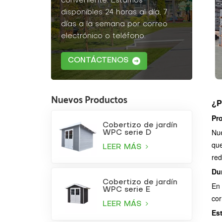
conveniente. Estamos
disponibles 24 horas al día, 7
días a la semana por correo
electrónico o teléfono.
CONTÁCTENOS
Nuevos Productos
¿P
Pr
Cobertizo de jardín
Nue
WPC serie D
que
LEER MÁS
red
Du
Cobertizo de jardín
En 
WPC serie E
cor
LEER MÁS
Est