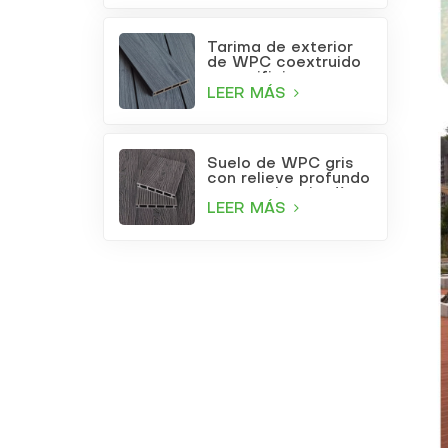
Tarima de exterior
de WPC coextruido
con orificios
cuadrados, color gris
LEER MÁS
claro.
Suelo de WPC gris
con relieve profundo
para patio o jardín
LEER MÁS