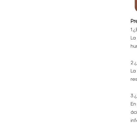
Pr
1.
La
hu
2.
La
re
3.
En
ác
in