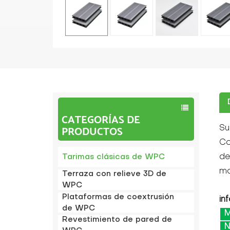
CATEGORÍAS DE
PRODUCTOS
Su
Co
de
Tarimas clásicas de WPC
ma
Terraza con relieve 3D de
WPC
Plataformas de coextrusión
in
de WPC
M
Revestimiento de pared de
N