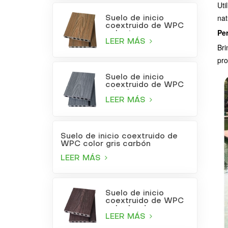
Uti
nat
Suelo de inicio
coextruido de WPC
Pe
color teca
LEER MÁS
Bri
pro
Suelo de inicio
coextruido de WPC
gris claro
LEER MÁS
Suelo de inicio coextruido de
WPC color gris carbón
LEER MÁS
Suelo de inicio
coextruido de WPC
color burdeos
LEER MÁS