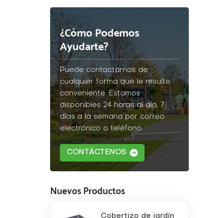
¿Cómo Podemos
Ayudarte?
Puede contactarnos de
cualquier forma que le resulte
conveniente. Estamos
disponibles 24 horas al día, 7
días a la semana por correo
electrónico o teléfono.
CONTÁCTENOS
Nuevos Productos
Cobertizo de jardín