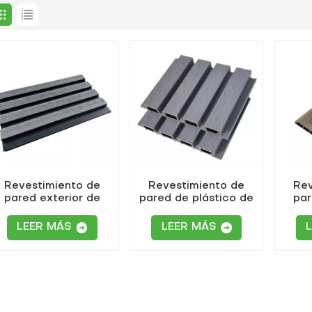
Revestimiento de
Revestimiento de
Rev
pared exterior de
pared de plástico de
par
coextrusión de
madera coextruido
co
adera y plástico con
compuesto para
pane
LEER MÁS
LEER MÁS
huecos
exteriores resistente
a los rayos UV