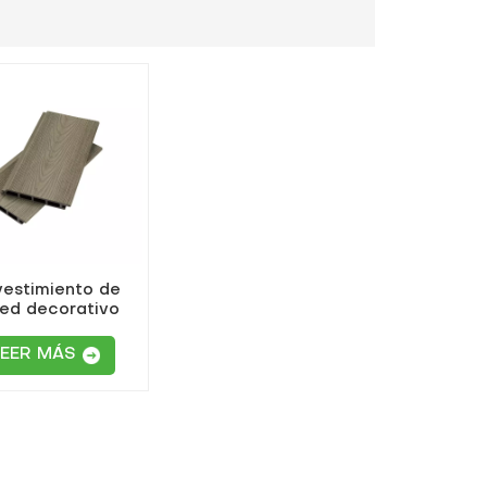
estimiento de
ed decorativo
extruido con
les huecos para
LEER MÁS
jardín