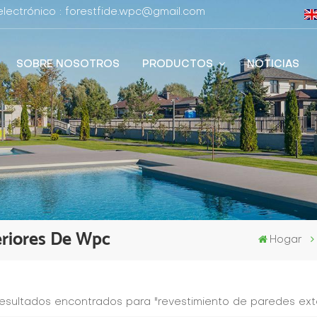
lectrónico : forestfide.wpc@gmail.com
SOBRE NOSOTROS
PRODUCTOS
NOTICIAS
eriores De Wpc
Hogar
resultados encontrados para "revestimiento de paredes ext