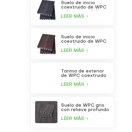
Suelo de inicio
coextruido de WPC
color gris carbón
LEER MÁS
Suelo de inicio
coextruido de WPC
color burdeos
LEER MÁS
Tarima de exterior
de WPC coextruido
con orificios
cuadrados, color gris
LEER MÁS
claro.
Suelo de WPC gris
con relieve profundo
para patio o jardín
LEER MÁS