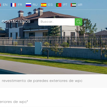
EN
FR
RU
ES
PT
AR
CONTÁCTENOS
revestimiento de paredes exteriores de wpc
eriores de wpc"